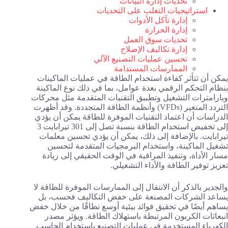
تحديات إدارة البيانات
استراتيجيات التغلب على التحديات
إدارة تآكل الأدوات
إدارة الحرارة
تحديات سوق العمل
إدارة تكاليف الإصلاح
تحسين عمليات التصنيع الآلي
الممارسات المستدامة
يمكن أن تتأثر كفاءة استخدام الطاقة في عمليات الماكينات
بنظام التحكم الرقمي بعدة عوامل، بما في ذلك نوع الماكينة
وبارامترات التشغيل وتطبيق التقنيات المتقدمة مثل محركات
التردد المتغير (VFDs) وأنظمة الطاقة المتجددة. وقد أظهرت
الدراسات أن اعتماد التقنيات الموفرة للطاقة يمكن أن يؤدي
إلى تخفيض استخدام الطاقة بنسبة تصل إلى 301 تيرابايت 3
تيرابايت. بالإضافة إلى ذلك، يمكن أن يؤدي تحسين معلمات
تشغيل الماكينة، واستخدام البرمجيات المتقدمة لتحسين
مسار الأداة، وتنفيذ المراقبة في الوقت الحقيقي إلى زيادة
تعزيز توفير الطاقة والأداء التشغيلي.
والجدير بالذكر أن الانتقال إلى الممارسات الموفرة للطاقة لا
يساعد الشركات المصنعة على خفض التكاليف فحسب، بل
يساهم أيضًا في تحقيق فوائد بيئية أوسع نطاقًا من خلال خفض
انبعاثات الكربون المرتبطة باستهلاك الطاقة. ويؤثر مصدر
الكهرباء المستخدمة في عمليات التصنيع باستخدام الحاسب