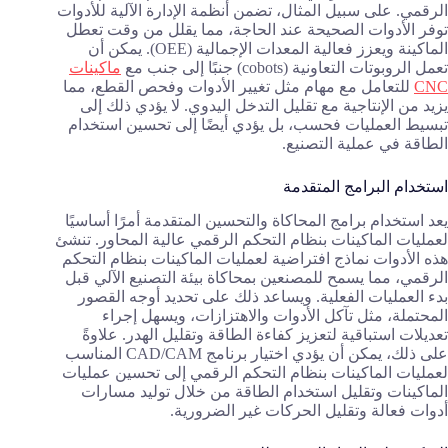
الرقمي. على سبيل المثال، تضمن أنظمة الإدارة الآلية للأدوات
توفر الأدوات الصحيحة عند الحاجة، مما يقلل من وقت تعطل
الماكينة ويعزز فعالية المعدات الإجمالية (OEE). يمكن أن
تعمل الروبوتات التعاونية (cobots) جنبًا إلى جنب مع
ماكينات
CNC
للتعامل مع مهام مثل تغيير الأدوات وفحص القطع، مما
يزيد من الإنتاجية مع تقليل التدخل اليدوي. لا يؤدي ذلك إلى
تبسيط العمليات فحسب، بل يؤدي أيضًا إلى تحسين استخدام
الطاقة في عملية التصنيع.
استخدام البرامج المتقدمة
يعد استخدام برامج المحاكاة والتحسين المتقدمة أمرًا أساسيًا
لعمليات الماكينات بنظام التحكم الرقمي عالية المحاور. تنشئ
هذه الأدوات نماذج افتراضية لعمليات الماكينات بنظام التحكم
الرقمي، مما يسمح للمصنعين بمحاكاة بيئة التصنيع الآلي قبل
بدء العمليات الفعلية. ويساعد ذلك على تحديد أوجه القصور
المحتملة، مثل تآكل الأدوات والاهتزازات، ويسهل إجراء
تعديلات استباقية لتعزيز كفاءة الطاقة وتقليل الهدر. علاوةً
على ذلك، يمكن أن يؤدي اختيار برنامج CAD/CAM المناسب
لعمليات الماكينات بنظام التحكم الرقمي إلى تحسين عمليات
الماكينات وتقليل استخدام الطاقة من خلال توليد مسارات
أدوات فعالة وتقليل الحركات غير الضرورية.