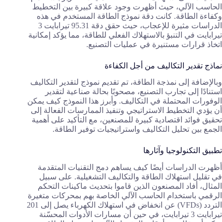
الحاسب الآلي، حيث أظهرت وجود علاقة كبيرة بين التخطيط
وكفاءة الطاقة. كانت دقة نموذج الطاقة المستخدم في هذه
الدراسات مثيرة للإعجاب، حيث حقق دقة 95.31 تيرابايت 3
تيرابايت في التنبؤ بالاستهلاك الفعلي للطاقة، مما يؤكد إمكانية
اتخاذ قرارات مستنيرة في عمليات التصنيع.
نماذج تقدير التكاليف من أجل الكفاءة
وبالإضافة إلى نمذجة الطاقة، تم تقديم نموذج لتقدير التكاليف
استنادًا إلى تجارب التصنيع، مصحوبًا بحالة صناعية لتقدير
الوفورات المحتملة في التكاليف. وأبرز هذا النموذج كيف يمكن
أن يؤدي التخطيط الاستراتيجي وتنفيذ الممارسات الفعالة إلى
تحقيق فوائد اقتصادية كبيرة للمصنعين، مع التأكيد على أهمية
الجمع بين تحليل التكاليف واستراتيجيات توفير الطاقة.
تطبيق التكنولوجيا وآثارها
أظهرت الدراسات أيضًا كيف يساهم دمج التقنيات المتقدمة
في تقليل استهلاك الطاقة والتكاليف التشغيلية. على سبيل
المثال، أفاد المصنعون الذين قاموا بتحديث ماكينات التحكم
الرقمي باستخدام الحاسب الآلي الخاصة بهم بمحركات متغيرة
التردد (VFDs) عن انخفاض في استهلاك الكهرباء يصل إلى 201
تيرابايت 3 تيرابايت، في حين أن مسارات الأدوات المحسّنة