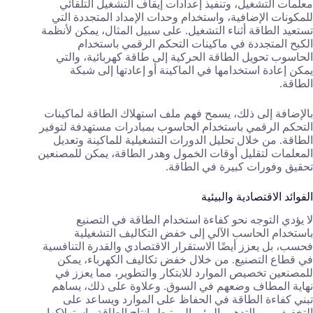
معلمات التشغيل، وتنفيذ إعدادات إيقاف التشغيل التلقائي
للمكونات الإضافية، واستخدام وحدات الإمداد المتجددة التي
تستعيد الطاقة أثناء التشغيل. على سبيل المثال، يمكن لأنظمة
الكبح المتجددة في ماكينات التحكم الرقمي باستخدام
الحاسوب تحويل الطاقة الحركية إلى طاقة كهربائية، والتي
يمكن إعادة استخدامها في الماكينة أو إعادتها إلى شبكة
الطاقة.
بالإضافة إلى ذلك، يسمح فهم ملف استهلاك الطاقة لماكينات
التحكم الرقمي باستخدام الحاسوب بمبادرات مستهدفة لتوفير
الطاقة. من خلال تحليل الدورات التشغيلية للماكينة وتعديل
المعلمات لتقليل أوقات الخمول وهدر الطاقة، يمكن للمصنعين
تحقيق وفورات كبيرة في الطاقة.
الفوائد الاقتصادية والبيئية
لا يؤدي التوجه نحو كفاءة استخدام الطاقة في التصنيع
باستخدام الحاسب الآلي إلى خفض التكاليف التشغيلية
فحسب، بل يعزز أيضًا الاستقرار الاقتصادي والقدرة التنافسية
في قطاع التصنيع. من خلال خفض تكاليف الكهرباء، يمكن
للمصنعين تخصيص الموارد للابتكار والتطوير، مما يعزز في
نهاية المطاف وضعهم في السوق. وعلاوة على ذلك، يساهم
تبني كفاءة الطاقة في الحفاظ على الموارد ويساعد على
التخفيف من التدهور البيئي المرتبط بإنتاج الطاقة واستهلاكها.