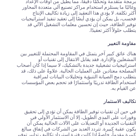
برمجة متقدمة وتحكمًا دقيقًا، مما يطيل من أوقات الإعداد
وغالبًا ما يستلزم استخدام مراكز تصنيع آلي متعددة المحاور
أكثر تكلفة. لا يؤدي هذا التعقيد إلى زيادة تكاليف الإنتاج
فحسب، بل يمكن أن يؤدي أيضًا إلى تعقيد تنفيذ استراتيجيات
توفير الطاقة، حيث إن تحسين معلمات التشغيل الآلي قد
يتطلب حلولاً أكثر تعقيدًا.
مقاومة التغيير
هناك عائق كبير آخر يتمثل في المقاومة المحتملة للتغيير بين
المشغلين والإدارة. فقد يقابل الانتقال إلى تقنيات أو
استراتيجيات تشغيلية جديدة بالتشكيك، لا سيما إذا كان أصحاب
المصلحة معتادين على العمليات الحالية. علاوةً على ذلك، قد
يتطلب دمج الصيانة التنبؤية وتحليلات البيانات لمراقبة
استخدام الطاقة تدريبًا واستثمارًا قد تحجم بعض المؤسسات
عن القيام به.
تكاليف الاستثمار
في حين أن تقنيات توفير الطاقة يمكن أن تؤدي إلى تحقيق
وفورات على المدى الطويل، إلا أن الاستثمار الأولي في
التقنيات الجديدة أو التعديلات على الآلات الحالية يمكن أن
يكون عقبة كبيرة. تتردد العديد من الشركات في إنفاق مبالغ
كبيرة مقدماً، خاصةً إذا كانت فترة استرداد تكاليف تدابير توفير