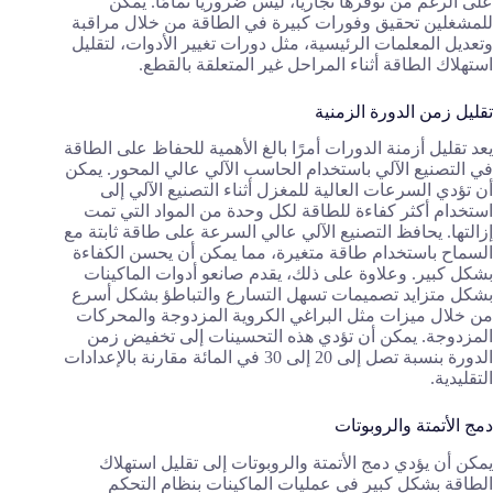
على الرغم من توفرها تجاريًا، ليس ضروريًا تمامًا. يمكن
للمشغلين تحقيق وفورات كبيرة في الطاقة من خلال مراقبة
وتعديل المعلمات الرئيسية، مثل دورات تغيير الأدوات، لتقليل
استهلاك الطاقة أثناء المراحل غير المتعلقة بالقطع.
تقليل زمن الدورة الزمنية
يعد تقليل أزمنة الدورات أمرًا بالغ الأهمية للحفاظ على الطاقة
في التصنيع الآلي باستخدام الحاسب الآلي عالي المحور. يمكن
أن تؤدي السرعات العالية للمغزل أثناء التصنيع الآلي إلى
استخدام أكثر كفاءة للطاقة لكل وحدة من المواد التي تمت
إزالتها. يحافظ التصنيع الآلي عالي السرعة على طاقة ثابتة مع
السماح باستخدام طاقة متغيرة، مما يمكن أن يحسن الكفاءة
بشكل كبير. وعلاوة على ذلك، يقدم صانعو أدوات الماكينات
بشكل متزايد تصميمات تسهل التسارع والتباطؤ بشكل أسرع
من خلال ميزات مثل البراغي الكروية المزدوجة والمحركات
المزدوجة. يمكن أن تؤدي هذه التحسينات إلى تخفيض زمن
الدورة بنسبة تصل إلى 20 إلى 30 في المائة مقارنة بالإعدادات
التقليدية.
دمج الأتمتة والروبوتات
يمكن أن يؤدي دمج الأتمتة والروبوتات إلى تقليل استهلاك
الطاقة بشكل كبير في عمليات الماكينات بنظام التحكم