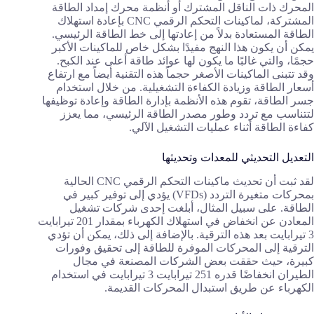
المحرك ذات الناقل المشترك أو أنظمة محرك إمداد الطاقة
المشتركة، لماكينات التحكم الرقمي CNC بإعادة استهلاك
الطاقة المستعادة بدلاً من إعادتها إلى خط الطاقة الرئيسي.
يمكن أن يكون هذا النهج مفيدًا بشكل خاص للماكينات الأكبر
حجمًا، والتي غالبًا ما يكون لها عوائد طاقة أعلى عند الكبح.
وقد تتبنى الماكينات الأصغر حجماً هذه التقنية أيضاً مع ارتفاع
أسعار الطاقة وزيادة الكفاءة التشغيلية. من خلال استخدام
جسر الطاقة، تقوم هذه الأنظمة بإدارة الطاقة وإعادة توظيفها
لتتناسب مع تردد وطور مصدر الطاقة الرئيسي، مما يعزز
كفاءة الطاقة أثناء عمليات التشغيل الآلي.
التعديل التحديثي للمعدات وتحديثها
لقد ثبت أن تحديث ماكينات التحكم الرقمي CNC الحالية
بمحركات متغيرة التردد (VFDs) يؤدي إلى توفير كبير في
الطاقة. على سبيل المثال، أبلغت إحدى شركات تشغيل
المعادن عن انخفاض في استهلاك الكهرباء بمقدار 201 تيرابايت
3 تيرابايت بعد هذه الترقية. بالإضافة إلى ذلك، يمكن أن تؤدي
الترقية إلى المحركات الموفرة للطاقة إلى تحقيق وفورات
كبيرة، حيث حققت بعض الشركات المصنعة في مجال
الطيران انخفاضًا قدره 251 تيرابايت 3 تيرابايت في استخدام
الكهرباء عن طريق استبدال المحركات القديمة.