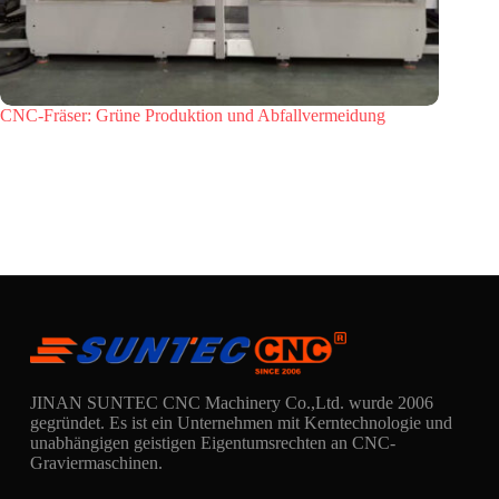
CNC-Fräser: Grüne Produktion und Abfallvermeidung
JINAN SUNTEC CNC Machinery Co.,Ltd. wurde 2006
gegründet. Es ist ein Unternehmen mit Kerntechnologie und
unabhängigen geistigen Eigentumsrechten an CNC-
Graviermaschinen.