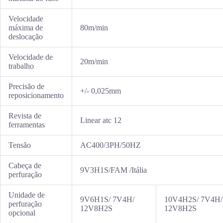
Velocidade
máxima de
80m/min
deslocação
Velocidade de
20m/min
trabalho
Precisão de
+/- 0,025mm
reposicionamento
Revista de
Linear atc 12
ferramentas
Tensão
AC400/3PH/50HZ
Cabeça de
9V3H1S/FAM /Itália
perfuração
Unidade de
9V6H1S/ 7V4H/
10V4H2S/ 7V4H/
perfuração
12V8H2S
12V8H2S
opcional