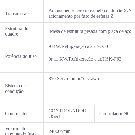
Acionamento por cremalheira e pinhão X/Y,
Transmissão
acionamento por fuso de esferas Z
Estrutura do
Mesa de estrutura pesada com placa de aço
quadro
9 KW/Refrigeração a ar/ISO30
Potência do fuso
0r 11 KW/Refrigeração a ar/HSK-F63
850 Servo motor/Yaskawa
Sistema de
condução
CONTROLADOR
Controlador
Controlador NC
OSAI
Velocidade
24000r/min
máxima do fuso