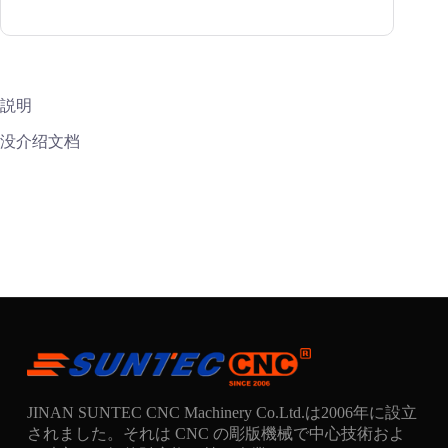
説明
没介绍文档
JINAN SUNTEC CNC Machinery Co.Ltd.は2006年に設立
されました。それは CNC の彫版機械で中心技術およ