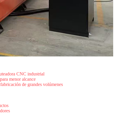
uteadora CNC industrial
 para menor alcance
a fabricación de grandes volúmenes
uctos
adores