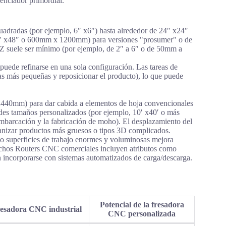
renciador primordial.
uadradas (por ejemplo, 6″ x6″) hasta alrededor de 24″ x24″
″ x48″ o 600mm x 1200mm) para versiones "prosumer" o de
Z suele ser mínimo (por ejemplo, de 2″ a 6″ o de 50mm a
 puede refinarse en una sola configuración. Las tareas de
as más pequeñas y reposicionar el producto), lo que puede
440mm) para dar cabida a elementos de hoja convencionales
des tamaños personalizados (por ejemplo, 10′ x40′ o más
embarcación y la fabricación de moho). El desplazamiento del
anizar productos más gruesos o tipos 3D complicados.
 o superficies de trabajo enormes y voluminosas mejora
 Muchos Routers CNC comerciales incluyen atributos como
n incorporarse con sistemas automatizados de carga/descarga.
Potencial de la fresadora
esadora CNC industrial
CNC personalizada