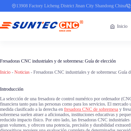
Saltar
13908 Factory Licheng District Jinan City Shandong China
al
contenido
Inicio
Fresadoras CNC industriales y de sobremesa: Guía de elección
Inicio
-
Noticias
-
Fresadoras CNC industriales y de sobremesa: Guía d
Introducción
La selección de una fresadora de control numérico por ordenador (CNC
financiera tanto para las personas como para los servicios. El mercado
medida clasificado a la derecha en
fresadora CNC de sobremesa
y fres
sobremesa suelen atraer a aficionados, instituciones educativas y peque
reducido impacto físico. Por otro lado, las fresadoras CNC industriale
gran volumen, y ofrecen una potencia, precisión y durabilidad extraordin
dispositivos requiere una evaluación completa de determinadas necesidad