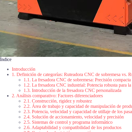
Índice
Introducción
1. Definición de categorías: Ruteadora CNC de sobremesa vs. R
1.1. La fresadora CNC de sobremesa: Precisión compacta
1.2. La fresadora CNC industrial: Potencia robusta para l
1.3. Introducción de la fresadora CNC personalizada
2. Análisis comparativo: Factores diferenciadores
2.1. Construcción, rigidez y robustez
2.2. Área de trabajo y capacidad de manipulación de prod
2.3. Potencia, velocidad y capacidad de utillaje de los pas
2.4. Solución de accionamiento, velocidad y precisión
2.5. Sistemas de control y programa informático
2.6. Adaptabilidad y compatibilidad de los productos