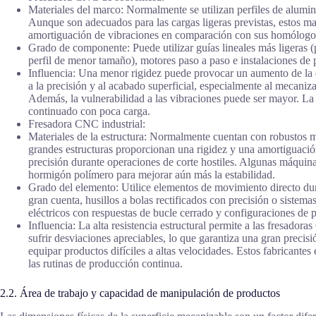
Materiales del marco: Normalmente se utilizan perfiles de alumin
Aunque son adecuados para las cargas ligeras previstas, estos 
amortiguación de vibraciones en comparación con sus homólogos 
Grado de componente: Puede utilizar guías lineales más ligeras (p
perfil de menor tamaño), motores paso a paso e instalaciones de
Influencia: Una menor rigidez puede provocar un aumento de la d
a la precisión y al acabado superficial, especialmente al mecani
Además, la vulnerabilidad a las vibraciones puede ser mayor. La
continuado con poca carga.
Fresadora CNC industrial:
Materiales de la estructura: Normalmente cuentan con robustos m
grandes estructuras proporcionan una rigidez y una amortiguación
precisión durante operaciones de corte hostiles. Algunas máquin
hormigón polímero para mejorar aún más la estabilidad.
Grado del elemento: Utilice elementos de movimiento directo dura
gran cuenta, husillos a bolas rectificados con precisión o sistem
eléctricos con respuestas de bucle cerrado y configuraciones de 
Influencia: La alta resistencia estructural permite a las fresador
sufrir desviaciones apreciables, lo que garantiza una gran precis
equipar productos difíciles a altas velocidades. Estos fabricante
las rutinas de producción continua.
2.2. Área de trabajo y capacidad de manipulación de productos