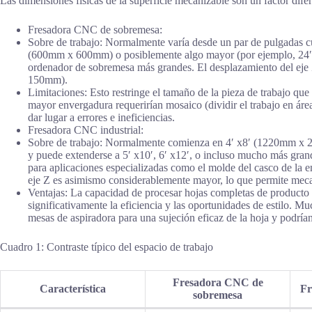
Las dimensiones físicas de la superficie mecanizable son un factor dife
Fresadora CNC de sobremesa:
Sobre de trabajo: Normalmente varía desde un par de pulgadas c
(600mm x 600mm) o posiblemente algo mayor (por ejemplo, 24
ordenador de sobremesa más grandes. El desplazamiento del eje 
150mm).
Limitaciones: Esto restringe el tamaño de la pieza de trabajo que
mayor envergadura requerirían mosaico (dividir el trabajo en áre
dar lugar a errores e ineficiencias.
Fresadora CNC industrial:
Sobre de trabajo: Normalmente comienza en 4′ x8′ (1220mm x 2
y puede extenderse a 5′ x10′, 6′ x12′, o incluso mucho más gran
para aplicaciones especializadas como el molde del casco de la 
eje Z es asimismo considerablemente mayor, lo que permite mec
Ventajas: La capacidad de procesar hojas completas de producto
significativamente la eficiencia y las oportunidades de estilo.
mesas de aspiradora para una sujeción eficaz de la hoja y podría
Cuadro 1: Contraste típico del espacio de trabajo
Fresadora CNC de
Característica
Fr
sobremesa