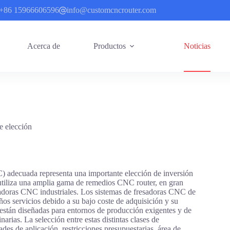
+86 15966606596
info@customcncrouter.com
Acerca de
Productos
Noticias
e elección
) adecuada representa una importante elección de inversión
 utiliza una amplia gama de remedios CNC router, en gran
adoras CNC industriales. Los sistemas de fresadoras CNC de
ños servicios debido a su bajo coste de adquisición y su
s están diseñadas para entornos de producción exigentes y de
arias. La selección entre estas distintas clases de
es de aplicación, restricciones presupuestarias, área de