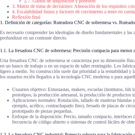
2.7. Gastos de adquisición y posesión
3. Matriz de toma de decisiones: Alineación de los requisitos con
4. Escalabilidad futura y factores de crecimiento a tener en cuent
Reflexión final
1. Definición de categorías: Ruteadora CNC de sobremesa vs. Ruteado
Es necesario comprender las ideologías de diseño fundamentales y las ap
profundizar en un contraste directo.
1.1. La fresadora CNC de sobremesa: Precisión compacta para menor 
Una fresadora CNC de sobremesa se caracteriza por su dimensión físic
en un banco de trabajo o en un espacio de taller restringido. Los fabric
ligero a medio. Su construcción suele dar prioridad a la rentabilidad y l
los usuarios recién llegados a la tecnología CNC moderna o para aque
Usuarios objetivo: Entusiastas, makers, escuelas (institutos, fab
prototipos, la producción artesanal, la producción de productos in
Aplicaciones normales: Rotulación, tallado de maderas blandas y 
ejemplo, acrílico, contrachapado fino), fresado de placas de circ
prototipado de piezas pequeñas.
Enfoque de la disposición: Precio, tamaño compacto, interfaces d
frecuencia de código abierto o sistemas de control fáciles de obte
1.2. La fresadora CNC industrial: Potencia robusta para la fabricació