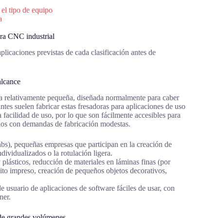
 el tipo de equipo
a
ra CNC industrial
licaciones previstas de cada clasificación antes de
alcance
a relativamente pequeña, diseñada normalmente para caber
antes suelen fabricar estas fresadoras para aplicaciones de uso
a facilidad de uso, por lo que son fácilmente accesibles para
llos con demandas de fabricación modestas.
 labs), pequeñas empresas que participan en la creación de
dividualizados o la rotulación ligera.
plásticos, reducción de materiales en láminas finas (por
uito impreso, creación de pequeños objetos decorativos,
e usuario de aplicaciones de software fáciles de usar, con
ner.
n de grandes volúmenes