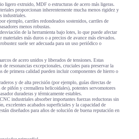
io ligero extruido, MDF o estructuras de acero más ligeras.
materiales proporcionan inherentemente mucha menos rigidez y
industriales.
or ejemplo, carriles redondeados sostenidos, carriles de
 pasadores menos robustas.
esviación de la herramienta bajo lotes, lo que puede afectar
zar materiales más duros o a precios de avance más elevados.
 robustez suele ser adecuada para un uso periódico o
arcos de acero unidos y liberados de tensiones. Estas
 de resonancias excepcionales, cruciales para preservar la
as de primera calidad pueden incluir componentes de hierro o
deros y de alta precisión (por ejemplo, guías directas de
as de piñón y cremallera helicoidales), potentes servomotores
pasador duraderas y térmicamente estables.
as CNC industriales absorber importantes fuerzas reductoras sin
ión, excelentes acabados superficiales y la capacidad de
s están diseñados para años de solución de buena reputación en