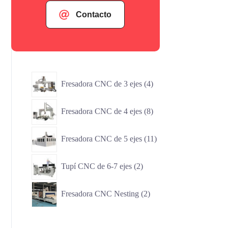
Contacto
4
Fresadora CNC de 3 ejes
4
productos
8
Fresadora CNC de 4 ejes
8
productos
11
Fresadora CNC de 5 ejes
11
productos
2
Tupí CNC de 6-7 ejes
2
productos
2
Fresadora CNC Nesting
2
productos