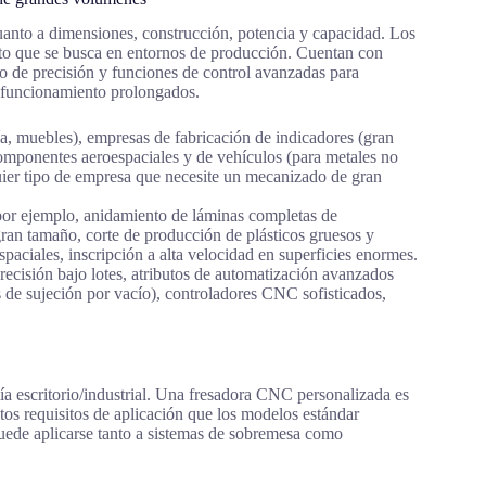
uanto a dimensiones, construcción, potencia y capacidad. Los
sto que se busca en entornos de producción. Cuentan con
nto de precisión y funciones de control avanzadas para
de funcionamiento prolongados.
ía, muebles), empresas de fabricación de indicadores (gran
componentes aeroespaciales y de vehículos (para metales no
uier tipo de empresa que necesite un mecanizado de gran
por ejemplo, anidamiento de láminas completas de
an tamaño, corte de producción de plásticos gruesos y
spaciales, inscripción a alta velocidad en superficies enormes.
precisión bajo lotes, atributos de automatización avanzados
 de sujeción por vacío), controladores CNC sofisticados,
a escritorio/industrial. Una fresadora CNC personalizada es
tos requisitos de aplicación que los modelos estándar
puede aplicarse tanto a sistemas de sobremesa como